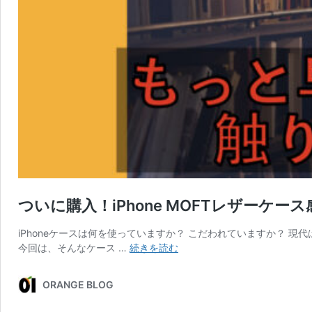
ついに購入！iPhone MOFTレザーケ
iPhoneケースは何を使っていますか？ こだわれていますか？ 
つ
今回は、そんなケース …
続きを読む
い
に
ORANGE BLOG
購
入！