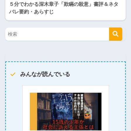
５分でわかる深木章子「欺瞞の殺意」書評＆ネタ
バレ要約・あらすじ
みんなが読んでいる