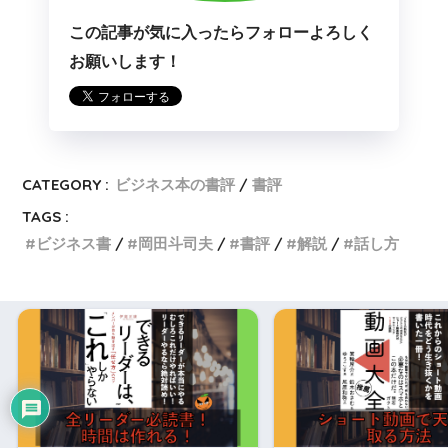
この記事が気に入ったらフォローよろしく
お願いします！
CATEGORY :
ビジネス本の書評
書評
TAGS :
ビジネス書
岡田斗司夫
書評
解説
話し方