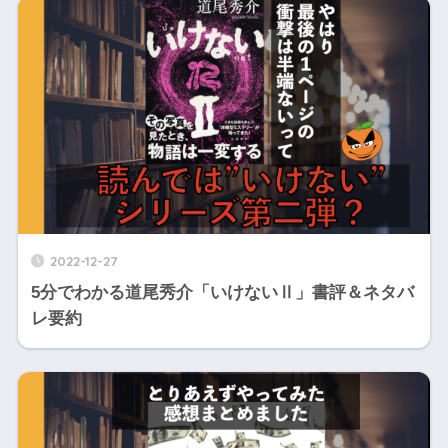
2022-12-27
5分でわかる道尾秀介「いけないⅡ」書評＆ネタバ
レ要約