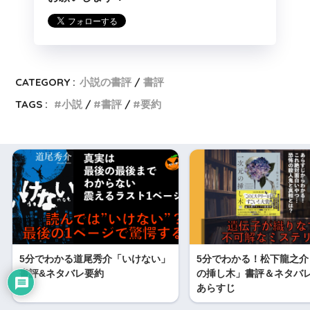
CATEGORY :
小説の書評
書評
TAGS :
小説
書評
要約
5分でわかる道尾秀介「いけない」
5分でわかる！松下龍之介
書評&ネタバレ要約
の挿し木」書評＆ネタバ
あらすじ