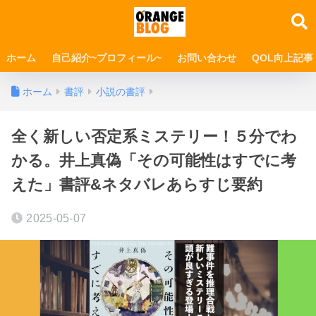
ホーム
自己紹介~プロフィール~
お問い合わせ
QOL向上記事
ホーム
書評
小説の書評
全く新しい否定系ミステリー！５分でわ
かる。井上真偽「その可能性はすでに考
えた」書評&ネタバレあらすじ要約
2025-05-07