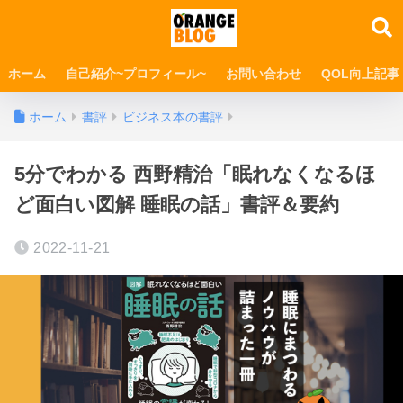
ホーム
自己紹介~プロフィール~
お問い合わせ
QOL向上記事
ホーム
書評
ビジネス本の書評
5分でわかる 西野精治「眠れなくなるほ
ど面白い図解 睡眠の話」書評＆要約
2022-11-21