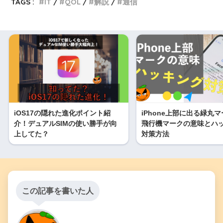
TAGS :
IT
QOL
解説
通信
iOS17の隠れた進化ポイント紹
iPhone上部に出る緑丸
介！デュアルSIMの使い勝手が向
飛行機マークの意味とハ
上してた？
対策方法
この記事を書いた人