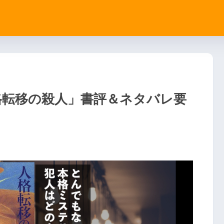
格転移の殺人」書評＆ネタバレ要