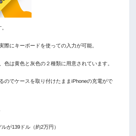
です。
実際にキーボードを使っての入力が可能。
、色は黄色と灰色の２種類に用意されています。
のでケースを取り付けたままiPhoneの充電がで
。
roモデルが139ドル（約2万円）