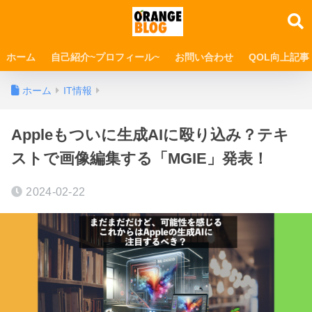
ホーム
自己紹介~プロフィール~
お問い合わせ
QOL向上記事
ホーム
IT情報
Appleもついに生成AIに殴り込み？テキ
ストで画像編集する「MGIE」発表！
2024-02-22