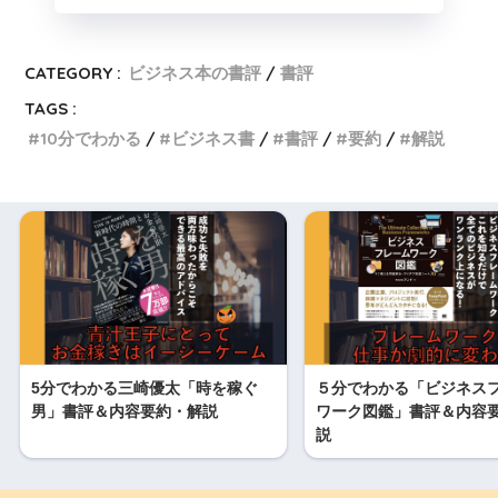
CATEGORY :
ビジネス本の書評
書評
TAGS :
10分でわかる
ビジネス書
書評
要約
解説
5分でわかる三崎優太「時を稼ぐ
５分でわかる「ビジネス
男」書評＆内容要約・解説
ワーク図鑑」書評＆内容
説