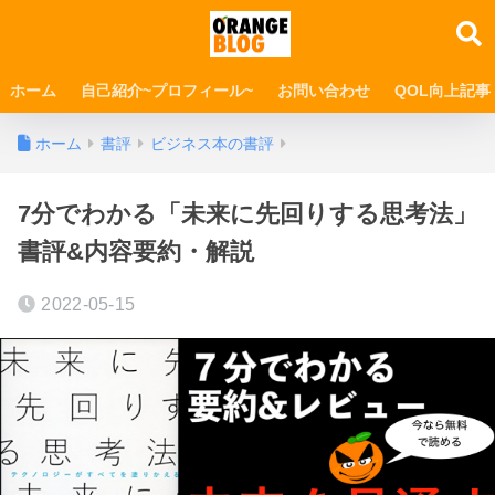
ホーム
自己紹介~プロフィール~
お問い合わせ
QOL向上記事
ホーム
書評
ビジネス本の書評
7分でわかる「未来に先回りする思考法」
書評&内容要約・解説
2022-05-15