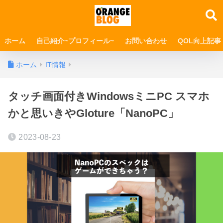
ホーム
自己紹介~プロフィール~
お問い合わせ
QOL向上記事
ホーム
IT情報
タッチ画面付きWindowsミニPC スマホ
かと思いきやGloture「NanoPC」
2023-08-23