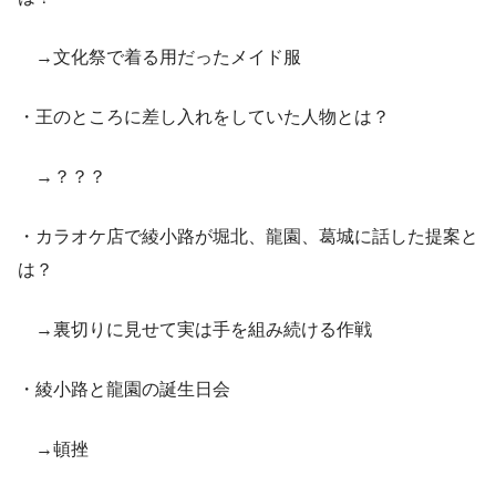
→文化祭で着る用だったメイド服
・王のところに差し入れをしていた人物とは？
→？？？
・カラオケ店で綾小路が堀北、龍園、葛城に話した提案と
は？
→裏切りに見せて実は手を組み続ける作戦
・綾小路と龍園の誕生日会
→頓挫