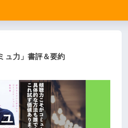
ミュ力」書評＆要約