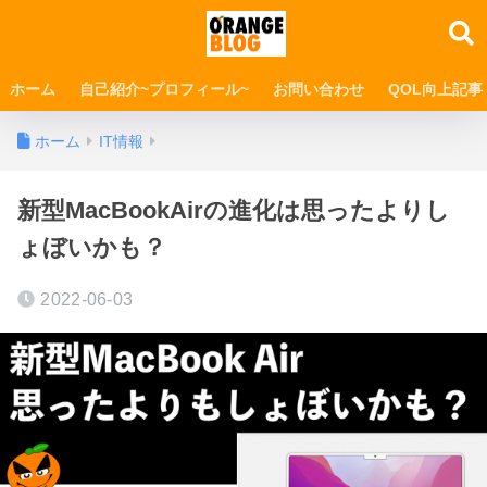
ホーム
自己紹介~プロフィール~
お問い合わせ
QOL向上記事
ホーム
IT情報
新型MacBookAirの進化は思ったよりし
ょぼいかも？
2022-06-03