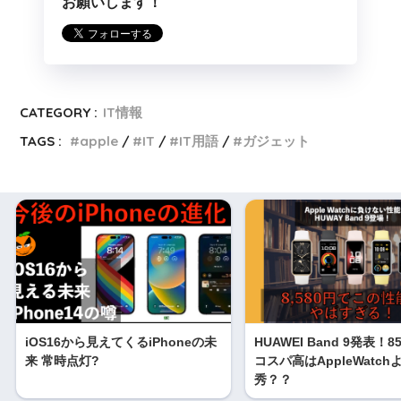
お願いします！
CATEGORY :
IT情報
TAGS :
apple
IT
IT用語
ガジェット
iOS16から見えてくるiPhoneの未
HUAWEI Band 9発表！8
来 常時点灯?
コスパ高はAppleWatch
秀？？