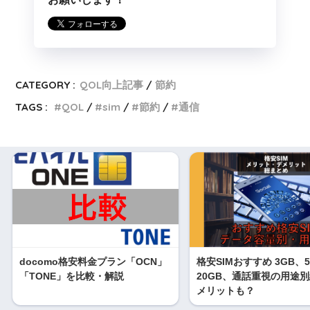
CATEGORY :
QOL向上記事
節約
TAGS :
QOL
sim
節約
通信
docomo格安料金プラン「OCN」
格安SIMおすすめ 3GB、
「TONE」を比較・解説
20GB、通話重視の用途別
メリットも？