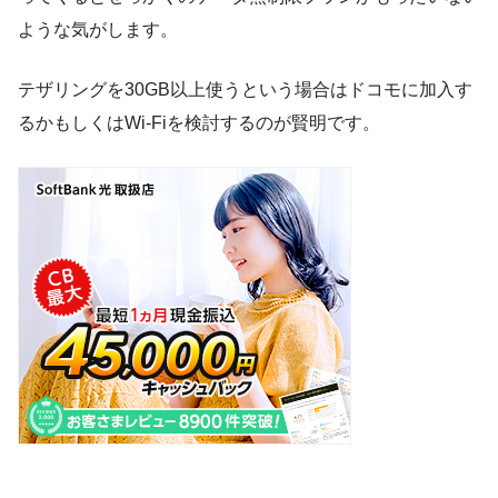
ような気がします。
テザリングを30GB以上使うという場合
は
ドコモに加入す
るか
もしくは
Wi-Fiを検討するのが賢明
です。