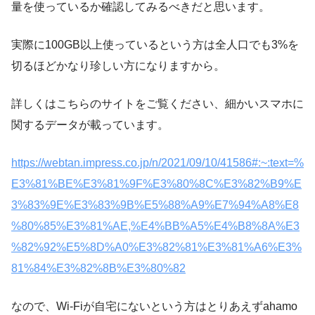
量を使っているか確認してみるべきだと思います。
実際に
100GB以上使っているという方は全人口でも3%を
切るほどかなり珍しい方
になりますから。
詳しくはこちらのサイトをご覧ください、細かいスマホに
関するデータが載っています。
https://webtan.impress.co.jp/n/2021/09/10/41586#:~:text=%
E3%81%BE%E3%81%9F%E3%80%8C%E3%82%B9%E
3%83%9E%E3%83%9B%E5%88%A9%E7%94%A8%E8
%80%85%E3%81%AE,%E4%BB%A5%E4%B8%8A%E3
%82%92%E5%8D%A0%E3%82%81%E3%81%A6%E3%
81%84%E3%82%8B%E3%80%82
なので、
Wi-Fiが自宅にないという方はとりあえずahamo