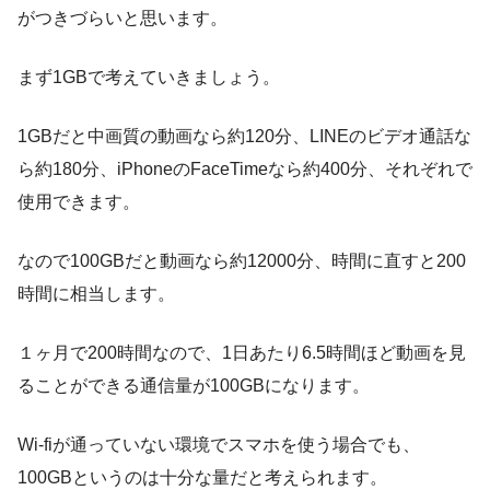
がつきづらいと思います。
まず1GBで考えていきましょう。
1GB
だと中画質の
動画なら約120分
、
LINEのビデオ通話な
ら約180分
、
iPhoneのFaceTimeなら約400分
、それぞれで
使用できます。
なので
100GBだと動画なら約12000分
、時間に直すと
200
時間
に相当します。
１ヶ月で200時間なので、
1日あたり6.5時間ほど動画を見
ることができる通信量が100GB
になります。
Wi-fiが通っていない環境でスマホを使う場合でも、
100GBというのは十分な量だと考えられます。