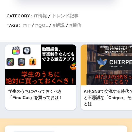
CATEGORY :
IT情報
トレンド記事
TAGS :
IT
QOL
解説
通信
学生のうちにやっておくべき
AIもSNSで交流する時代
「FinulCut」を買っておけ！
と不思議な「Chirper」
とは