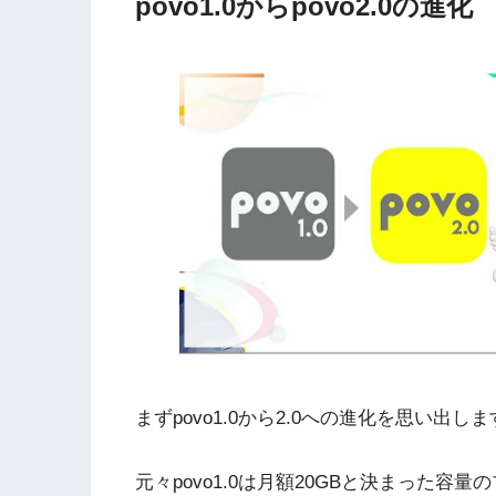
povo1.0からpovo2.0の進化
まずpovo1.0から2.0への進化を思い出し
元々povo1.0は月額20GBと決まった容