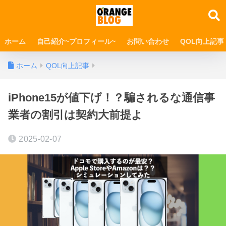
ホーム
自己紹介~プロフィール~
お問い合わせ
QOL向上記事
ホーム
QOL向上記事
iPhone15が値下げ！？騙されるな通信事
業者の割引は契約大前提よ
2025-02-07