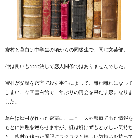
蜜村と葛白は中学生の頃からの同級生で、同じ文芸部。
仲は良いものの決して恋人関係ではありませんでした。
蜜村が父親を密室で殺す事件によって、離れ離れになって
しまい、今回雪白館で一年ぶりの再会を果たす形になりま
した。
葛白は蜜村が作った密室に、ニュースや報道で出た情報を
もとに推理を巡らせますが、謎は解けずもどかしい気持ち
と、蜜村が作った問題にワクワクと嬉しい気持ちを持って