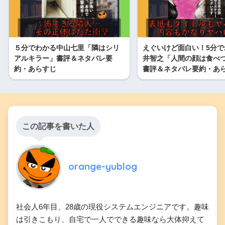
５分でわかる中山七里「隣はシリ
えぐいけど面白い！5分で
アルキラー」書評＆ネタバレ要
井智之「人間の顔は食べ
約・あらすじ
書評＆ネタバレ要約・あ
この記事を書いた人
orange-yublog
社会人6年目、28歳の現役システムエンジニアです。趣味
は引きこもり、自宅で一人でできる趣味なら大体抑えて