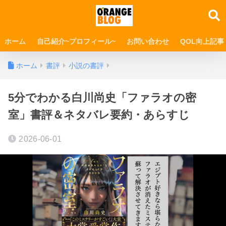
ホーム
自己紹介~プロフィール~
お問い合わせ
QOL向上記事
ホーム
書評
小説の書評
5分でわかる白川尚史「ファラオの密
室」書評＆ネタバレ要約・あらすじ
2026-06-01