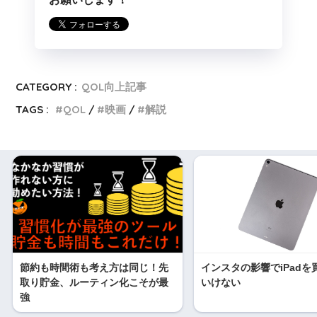
CATEGORY :
QOL向上記事
TAGS :
QOL
映画
解説
節約も時間術も考え方は同じ！先
インスタの影響でiPadを
取り貯金、ルーティン化こそが最
いけない
強