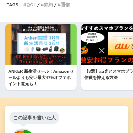
TAGS :
QOL
節約
通信
ANKER 新生活セール！Amazonセ
【3選】au光とスマホプ
ールよりも安い最大47%オフ？ポ
信費を抑える方法
イント還元も！
この記事を書いた人